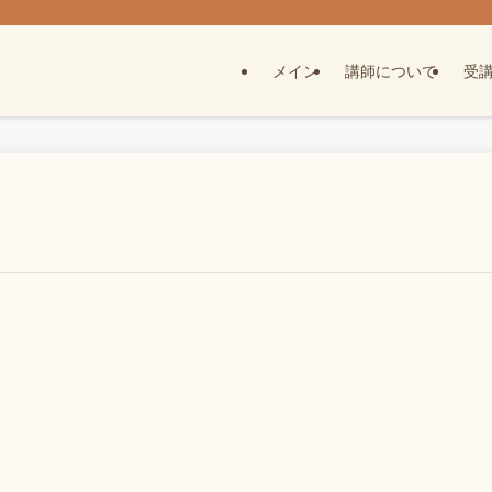
メイン
講師について
受