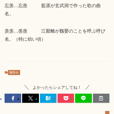
忘羡…忘羨 藍湛が玄武洞で作った歌の曲
名。
羡羡…羨羨 江厭離が魏嬰のことを呼ぶ呼び
名。（特に幼い頃）
陳情令
よかったらシェアしてね！