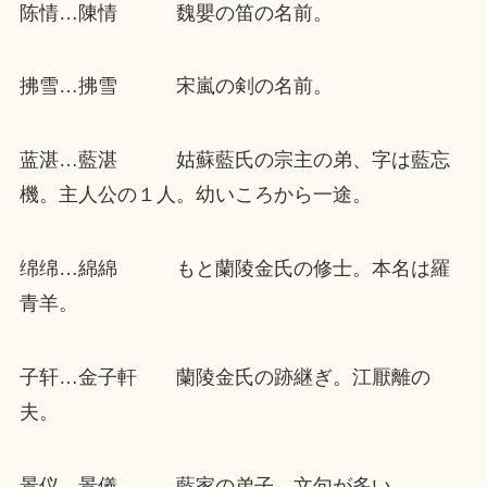
陈情…陳情 魏嬰の笛の名前。
拂雪…拂雪 宋嵐の剣の名前。
蓝湛…藍湛 姑蘇藍氏の宗主の弟、字は藍忘
機。主人公の１人。幼いころから一途。
绵绵…綿綿 もと蘭陵金氏の修士。本名は羅
青羊。
子轩…金子軒 蘭陵金氏の跡継ぎ。江厭離の
夫。
景仪…景儀 藍家の弟子。文句が多い。