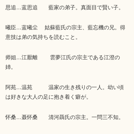
思追…蓝思追 藍家の弟子。真面目で賢い子。
曦臣…蓝曦尘 姑蘇藍氏の宗主、藍忘機の兄。得
意技は弟の気持ちを読むこと。
师姐…江厭離 雲夢江氏の宗主である江澄の
姉。
阿苑…温苑 温家の生き残りの一人。幼い頃
は好きな大人の足に抱き着く癖が。
怀桑…聂怀桑 清河聶氏の宗主。一問三不知。