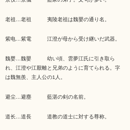
老祖…老祖 夷陵老祖は魏嬰の通り名。
紫电…紫電 江澄が母から受け継いだ武器。
魏婴…魏嬰 幼い頃、雲夢江氏に引き取ら
れ、江澄や江厭離と兄弟のように育てられる。字
は魏無羨、主人公の1人。
避尘…避塵 藍湛の剣の名前。
道长…道長 道教の道士に対する尊称。